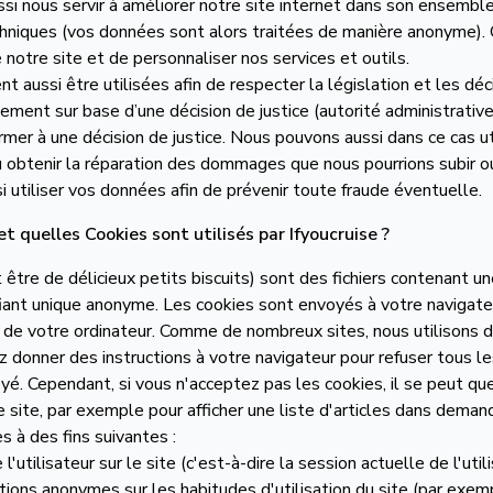
i nous servir à améliorer notre site internet dans son ensembl
de
Adresse email
*
hniques (vos données sont alors traitées de manière anonyme).
 notre site et de personnaliser nos services et outils.
p de
t aussi être utilisées afin de respecter la législation et les dé
Comment préférez-vous ê
ement sur base d’une décision de justice (autorité administrative 
Téléphone
ormer à une décision de justice. Nous pouvons aussi dans ce cas u
u obtenir la réparation des dommages que nous pourrions subir o
Quel est le meilleur mom
si utiliser vos données afin de prévenir toute fraude éventuelle.
croisière
—
Le matin (09-12h)
et quelles Cookies sont utilisés par Ifyoucruise ?
 options,
L’après-midi (14h-16h)
ous.
 être de délicieux petits biscuits) sont des fichiers contenant u
Pas encore d’idée ? Dites
ifiant unique anonyme. Les cookies sont envoyés à votre navigate
r de votre ordinateur. Comme de nombreux sites, nous utilisons 
ontactez-
 donner des instructions à votre navigateur pour refuser tous le
te.
é. Cependant, si vous n'acceptez pas les cookies, il se peut que
J'ai lu et j'ac
e site, par exemple pour afficher une liste d'articles dans deman
s à des fins suivantes :
Soum
 l'utilisateur sur le site (c'est-à-dire la session actuelle de l'utili
tions anonymes sur les habitudes d'utilisation du site (par exem