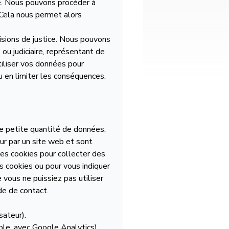
e. Nous pouvons procéder à
N° de téléphone
*
 Cela nous permet alors
cisions de justice. Nous pouvons
tre recontacté(e) ?
ou judiciaire, représentant de
Email
WhatsApp
tiliser vos données pour
u en limiter les conséquences.
ent pour vous contacter ?
Temps de midi (12h-14h)
En soirée (18h-22h)
ne petite quantité de données,
-nous ce que vous aimez !
ur par un site web et sont
des cookies pour collecter des
s cookies ou pour vous indiquer
 vous ne puissiez pas utiliser
cepte les
termes et conditions
de de contact.
ettre la demande
sateur).
ple, avec Google Analytics).