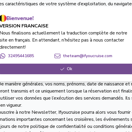
les caractéristiques de votre système d’exploitation, du navigate
teur), votre localisation ainsi que votre adresse IP, vos interact
ion (les pages visitées, les mots clefs utilisés, la fréquence de
Bienvenue!
okies, nous vous référons au point 4 pour plus d’information.
VERSION FRANCAISE
Nous finalisons actuellement la traduction complète de notre
es données récoltées ?
site en français. En attendant, n’hésitez pas à nous contacter
directement!
te et stocke vos données afin de traiter vos demandes et gérer n
optimiser nos services et nos outils afin de créer un environneme
32495441685
theteam@ifyoucruise.com
ilisées afin de gérer votre bon de commande, finaliser votre rés
Ok
e votre réservation, vos données seront transmises à nos partena
e manière générales, vos noms, prénoms, date de naissance et r
ront transmis et ce uniquement lorsque la réservation est finali
tiliser vos données que l’exécution des services demandés. Ils 
 en vigueur.
uscrire à notre Newsletter, Ifyoucruise pourra alors vous fourni
rmations importantes concernant les croisières, les événements
Prénom
*
 jours de notre politique de confidentialité ou conditions généra