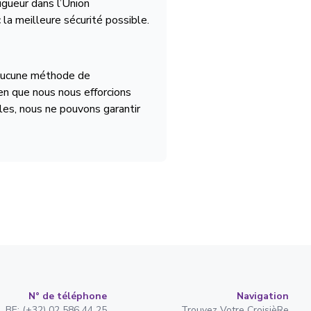
igueur dans l’Union
a meilleure sécurité possible.
u'aucune méthode de
en que nous nous efforcions
es, nous ne pouvons garantir
N° de téléphone
Navigation
BE: (+32) 02 586 44 25
Trouvez Votre CroisièRe