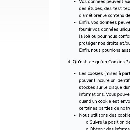
Vos données peuvent auss
Pas le temps 
des études, des test tec
d’améliorer le contenu de
chercher ? Tro
Enfin, vos données peuven
fournir vos données uniqu
choix ?
la loi) ou pour nous conf
protéger nos droits et/o
Enfin, nous pourrions aus
Parlez-nous de vos envies de 
4. Qu’est-ce qu’un Cookies ? 
on vous propose les meilleures
personnalisées rien que pour v
Les cookies (mises à part
pouvant inclure un ident
stockés sur le disque du
Remplissez ce court formulaire
ou
c
informations. Vous pouvez
nous directement,
on s’occupe du res
quand un cookie est envoy
certaines parties de notr
Nous utilisons des cookie
o Suivre la position de
o Obtenir des informa