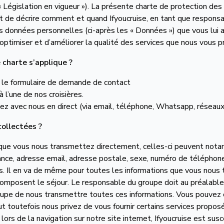
 « Législation en vigueur »). La présente charte de protection de
jet de décrire comment et quand Ifyoucruise, en tant que responsa
s données personnelles (ci-après les « Données ») que vous lui 
optimiser et d’améliorer la qualité des services que nous vous 
 charte s’applique ?
 le formulaire de demande de contact
 l’une de nos croisières.
 avec nous en direct (via email, téléphone, Whatsapp, réseaux 
collectées ?
que vous nous transmettez directement, celles-ci peuvent nota
ance, adresse email, adresse postale, sexe, numéro de téléphon
ns. Il en va de même pour toutes les informations que vous nous
mposent le séjour. Le responsable du groupe doit au préalable a
pe de nous transmettre toutes ces informations. Vous pouvez ch
ut toutefois nous privez de vous fournir certains services propos
lors de la navigation sur notre site internet, Ifyoucruise est sus