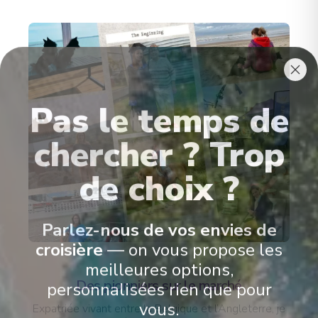
Pas le temps de
chercher ? Trop
de choix ?
Parlez-nous de vos envies de
croisière
— on vous propose les
meilleures options,
Des pionniers sur le marché
personnalisées rien que pour
Expatriée vivant entre la Belgique et l’Angleterre, je
vous.