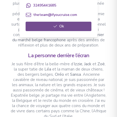
plus authentique, je me suis naturellement tournée
32495441685
vers l’enseignement et ai suivi un Master
pédagogique pour devenir professeure d’économie
theteam@ifyoucruise.com
et de géographie. Cependant, cette période a
surtout marqué la transition vers un projet personnel
Ok
plus ambitieux. Avec le soutien d’
Ifyouski
, j’ai
concrétisé mon rêve : créer Ifyoucruise,
un pionnier
du marché belge francophone
après des années de
réflexion et plus de deux ans de préparation.
La personne derrière l’écran
Je suis fière d’être la belle-mère d’
Izzie, Jack
et
Zoë
,
la super tatie de
Léa
et la maman de deux chiens,
des bergers belges,
Oréo
et
Sansa
. Ancienne
cavalière de niveau national, je suis passionnée par
les animaux, la nature et les grands espaces. Je suis
aussi passionnée de cinéma, et de vieux châteaux !
Expatriée belge, je partage ma vie entre l’Angleterre,
la Belgique et le reste du monde en croisière. J’ai eu
la chance de voyager aux quatre coins du monde et
de vivre dans certains pays comme la Chine, l’Afrique
du Sud et l’Italie.