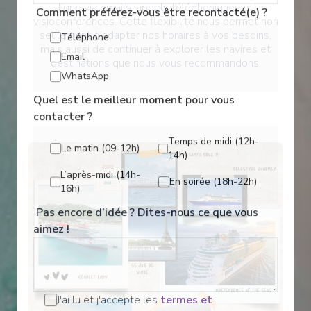
ligne via emails, appels téléphoniques et
Comment préférez-vous être recontacté(e) ?
visioconférences. Cette flexibilité nous permet non
seulement d’adapter nos horaires à vos besoins,
Téléphone
mais aussi de continuer à explorer les navires et
Email
destinations que nous vous recommandons.
WhatsApp
Quel est le meilleur moment pour vous
contacter ?
Temps de midi (12h-
Le matin (09-12h)
14h)
L’après-midi (14h-
En soirée (18h-22h)
16h)
Pas encore d’idée ? Dites-nous ce que vous
aimez !
J'ai lu et j'accepte les
termes et