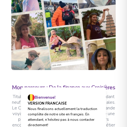
Mon parcours : De la finance aux Croisières
Titulaire d’un Master en finance, j’ai travaillé pendant
Bienvenue!
neuf ans dans deux grandes banques internationales.
VERSION FRANCAISE
Le Covid, et le décès de ma grand-mère, une grande
Nous finalisons actuellement la traduction
voyageuse et source d’inspiration, ont provoqué une
complète de notre site en français. En
profonde remise en question. Elle m’a toujours
attendant, n’hésitez pas à nous contacter
encouragée à suivre mes rêves. Cherchant un métier
directement!