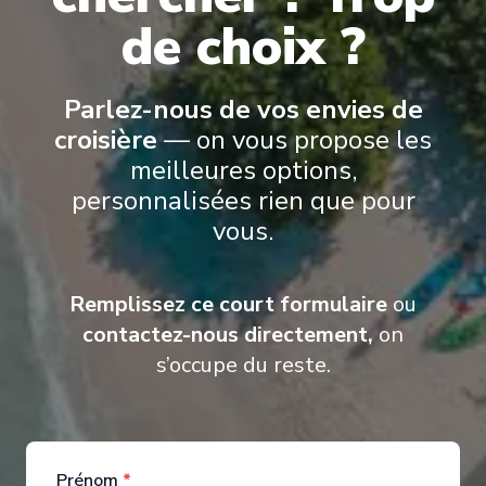
de choix ?
Suites Azamara Cruises’ suites offer an elevated way to travel,
combining refined design, personalized service, and thoughtful
comfort
.
From the World Owner’s Suite to the Ocean Suites, Spa
Suites, and Continent Suites, each accommodation is designed to
Parlez-nous de vos envies de
feel inviting and well-appointed
.
croisière
— on vous propose les
meilleures options,
personnalisées rien que pour
vous.
Remplissez ce court formulaire
ou
contactez-nous directement,
on
s’occupe du reste.
Prénom
*