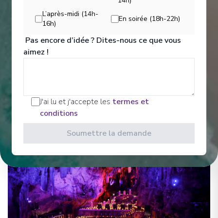
Divertissements
14h)
L’après-midi (14h-
En soirée (18h-22h)
16h)
Sit back and enjoy your evenings on a high note
Pas encore d’idée ? Dites-nous ce que vous
with our onboard entertainment. From local cultural
aimez !
shows to our playbill that features a variety of
amazing performances to keep you entertained
while onboard. Bars, Lounges Gathering Spots A
cozy nook to sip coffee.
J'ai lu et j'accepte les
termes et
Voir Tous les Divertissements
conditions
Soumettre la demande