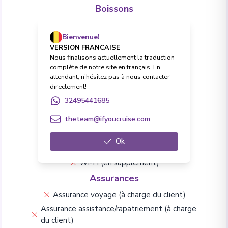
Boissons
Forfait Boissons Premium en option
Bienvenue!
Toutes boissons (softs et alcool)
VERSION FRANCAISE
Excursions
Nous finalisons actuellement la traduction
complète de notre site en français. En
Excursions à terre
attendant, n’hésitez pas à nous contacter
Frais & Formalités
directement!
32495441685
Pourboires et frais de service
Frais de visa (à charge du client)
theteam@ifyoucruise.com
Vie à bord & Divertissement
Ok
Conférences
Animations à bord
Wi-Fi (en supplément)
Assurances
Assurance voyage (à charge du client)
Assurance assistance/rapatriement (à charge
du client)