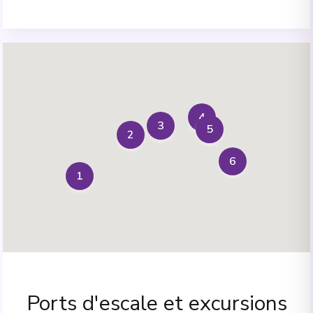
4
3
5
2
6
1
Ports d'escale et excursions