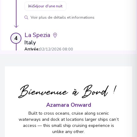
Séjour d'une nuit
Voir plus de détails et informations
La Spezia
4
Italy
Arrivée
:
02/12/2026 08:00
02/12/2026 20:00
Voir plus de détails et informations
Livorno
Bienvenue à Bord !
5
Italy
Arrivée
:
03/12/2026 08:00
04/12/2026 18:00
Azamara Onward
Built to cross oceans, cruise along scenic
Séjour d'une nuit
waterways and dock at locations larger ships can’t
Voir plus de détails et informations
access — this small ship cruising experience is
unlike any other.