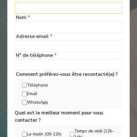
World Owner's Suite
Ocea
Nom
*
Adresse email
*
N° de téléphone
*
Expériences à Bord
Comment préférez-vous être recontacté(e) ?
Téléphone
Built to cross oceans, cruise along scenic waterways and dock
Email
at locations larger ships can’t access — this small ship cruising
WhatsApp
experience is unlike any other.
Quel est le meilleur moment pour vous
contacter ?
Temps de midi (12h-
Le matin (09-12h)