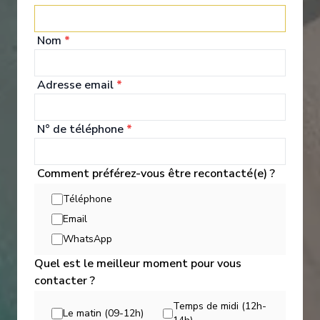
World Owner's Suite
Ocea
Nom
*
Adresse email
*
N° de téléphone
*
Expériences à Bord
Comment préférez-vous être recontacté(e) ?
Téléphone
Built to cross oceans, cruise along scenic waterways and dock
Email
at locations larger ships can’t access — this small ship cruising
WhatsApp
experience is unlike any other.
Quel est le meilleur moment pour vous
contacter ?
Temps de midi (12h-
Le matin (09-12h)