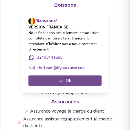
Boissons
Forfait Boissons Premium en option
Bienvenue!
Toutes boissons (softs et alcool)
VERSION FRANCAISE
Excursions
Nous finalisons actuellement la traduction
complète de notre site en français. En
Excursions à terre
attendant, n’hésitez pas à nous contacter
Frais & Formalités
directement!
32495441685
Pourboires et frais de service
Frais de visa (à charge du client)
theteam@ifyoucruise.com
Vie à bord & Divertissement
Ok
Conférences
Animations à bord
Wi-Fi (en supplément)
Assurances
Assurance voyage (à charge du client)
Assurance assistance/rapatriement (à charge
du client)