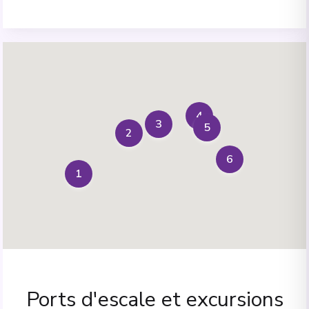
4
3
5
2
6
1
Ports d'escale et excursions