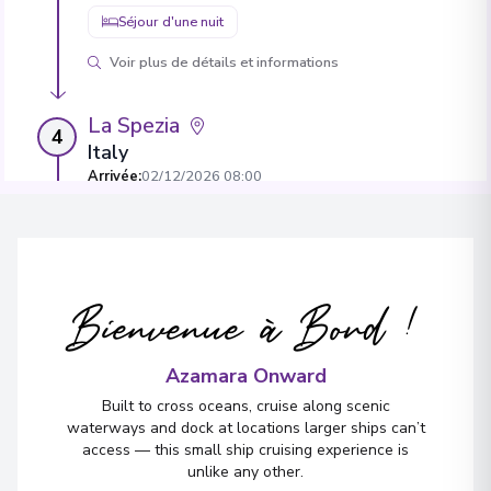
Séjour d'une nuit
Voir plus de détails et informations
La Spezia
4
Italy
Arrivée
:
02/12/2026 08:00
02/12/2026 20:00
Voir plus de détails et informations
Livorno
Bienvenue à Bord !
5
Italy
Arrivée
:
03/12/2026 08:00
04/12/2026 18:00
Azamara Onward
Built to cross oceans, cruise along scenic
Séjour d'une nuit
waterways and dock at locations larger ships can’t
Voir plus de détails et informations
access — this small ship cruising experience is
unlike any other.