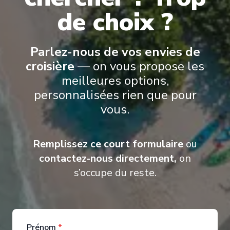
de choix ?
Suites Azamara Cruises’ suites offer an elevated way to travel,
combining refined design, personalized service, and thoughtful
comfort
.
From the World Owner’s Suite to the Ocean Suites, Spa
Suites, and Continent Suites, each accommodation is designed to
Parlez-nous de vos envies de
feel inviting and well-appointed
.
croisière
— on vous propose les
meilleures options,
personnalisées rien que pour
vous.
Remplissez ce court formulaire
ou
contactez-nous directement,
on
s’occupe du reste.
Prénom
*