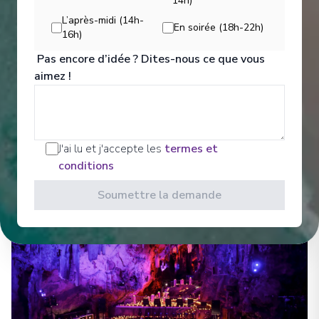
Divertissements
14h)
L’après-midi (14h-
En soirée (18h-22h)
16h)
Sit back and enjoy your evenings on a high note
Pas encore d’idée ? Dites-nous ce que vous
with our onboard entertainment. From local cultural
aimez !
shows to our playbill that features a variety of
amazing performances to keep you entertained
while onboard. Bars, Lounges Gathering Spots A
cozy nook to sip coffee.
J'ai lu et j'accepte les
termes et
Voir Tous les Divertissements
conditions
Soumettre la demande