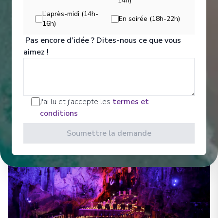
Divertissements
14h)
L’après-midi (14h-
En soirée (18h-22h)
16h)
Sit back and enjoy your evenings on a high note
Pas encore d’idée ? Dites-nous ce que vous
with our onboard entertainment. From local cultural
aimez !
shows to our playbill that features a variety of
amazing performances to keep you entertained
while onboard. Bars, Lounges Gathering Spots A
cozy nook to sip coffee.
J'ai lu et j'accepte les
termes et
Voir Tous les Divertissements
conditions
Soumettre la demande