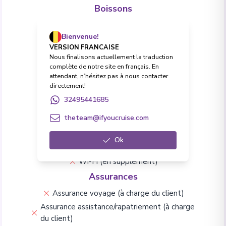
Boissons
Forfait Boissons Premium en option
Bienvenue!
Toutes boissons (softs et alcool)
VERSION FRANCAISE
Excursions
Nous finalisons actuellement la traduction
complète de notre site en français. En
Excursions à terre
attendant, n’hésitez pas à nous contacter
Frais & Formalités
directement!
32495441685
Pourboires et frais de service
Frais de visa (à charge du client)
theteam@ifyoucruise.com
Vie à bord & Divertissement
Ok
Conférences
Animations à bord
Wi-Fi (en supplément)
Assurances
Assurance voyage (à charge du client)
Assurance assistance/rapatriement (à charge
du client)