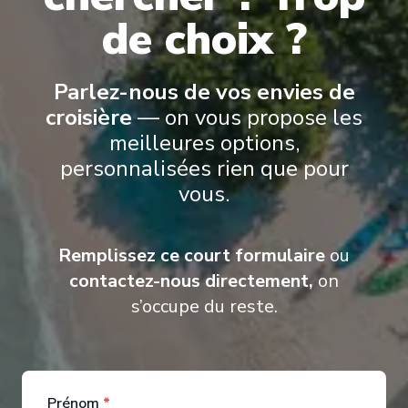
de choix ?
Suites Azamara Cruises’ suites offer an elevated way to travel,
combining refined design, personalized service, and thoughtful
comfort
.
From the World Owner’s Suite to the Ocean Suites, Spa
Suites, and Continent Suites, each accommodation is designed to
Parlez-nous de vos envies de
feel inviting and well-appointed
.
croisière
— on vous propose les
meilleures options,
personnalisées rien que pour
vous.
Remplissez ce court formulaire
ou
contactez-nous directement,
on
s’occupe du reste.
Prénom
*