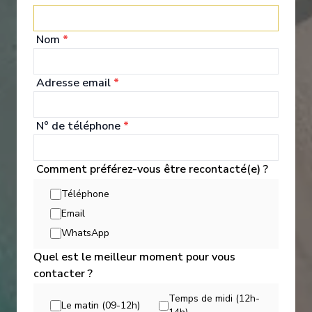
World Owner's Suite
Ocea
Nom
*
Adresse email
*
N° de téléphone
*
Expériences à Bord
Comment préférez-vous être recontacté(e) ?
Téléphone
Built to cross oceans, cruise along scenic waterways and dock
Email
at locations larger ships can’t access — this small ship cruising
WhatsApp
experience is unlike any other.
Quel est le meilleur moment pour vous
contacter ?
Temps de midi (12h-
Le matin (09-12h)