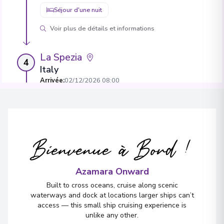
Séjour d'une nuit
Voir plus de détails et informations
La Spezia
4
Italy
Arrivée
:
02/12/2026 08:00
02/12/2026 20:00
Voir plus de détails et informations
Livorno
Bienvenue à Bord !
5
Italy
Arrivée
:
03/12/2026 08:00
04/12/2026 18:00
Azamara Onward
Built to cross oceans, cruise along scenic
Séjour d'une nuit
waterways and dock at locations larger ships can’t
Voir plus de détails et informations
access — this small ship cruising experience is
unlike any other.