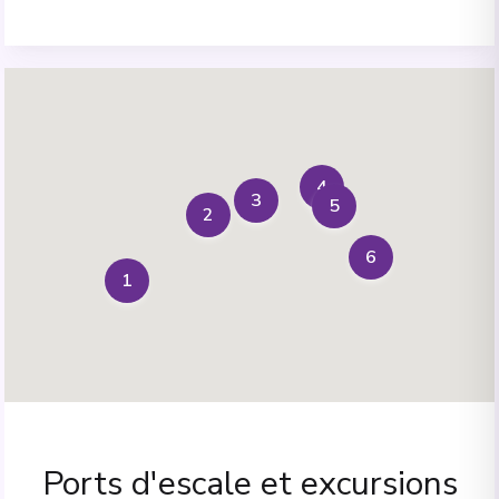
4
3
5
2
6
1
Ports d'escale et excursions