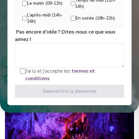
Temps de midi (12h-
Le matin (09-12h)
14h)
Divertissements
L’après-midi (14h-
En soirée (18h-22h)
16h)
Pas encore d’idée ? Dites-nous ce que vous
Sit back and enjoy your evenings on a high note
aimez !
with our onboard entertainment. From local cultural
shows to our playbill that features a variety of
amazing performances to keep you entertained
while onboard. Bars, Lounges Gathering Spots A
cozy nook to sip coffee.
J'ai lu et j'accepte les
termes et
conditions
Voir Tous les Divertissements
Soumettre la demande