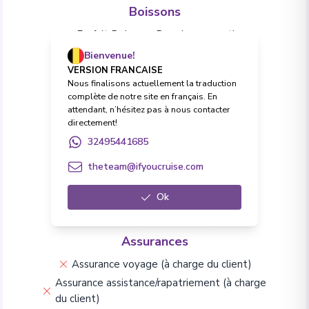
Boissons
Forfait Boissons Premium en option
Toutes boissons (softs et alcool)
Bienvenue!
VERSION FRANCAISE
Excursions
Nous finalisons actuellement la traduction
Excursions à terre
complète de notre site en français. En
attendant, n’hésitez pas à nous contacter
Frais & Formalités
directement!
Pourboires et frais de service
32495441685
Frais de visa (à charge du client)
theteam@ifyoucruise.com
Vie à bord & Divertissement
Ok
Conférences
Animations à bord
Wi-Fi (en supplément)
Assurances
Assurance voyage (à charge du client)
Assurance assistance/rapatriement (à charge
du client)