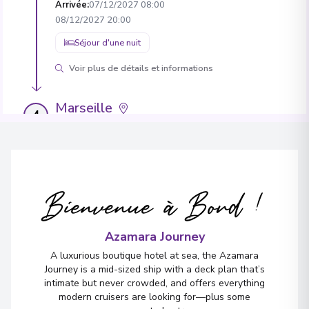
Arrivée
:
07/12/2027 08:00
08/12/2027 20:00
Séjour d'une nuit
Voir plus de détails et informations
Marseille
4
France
Arrivée
:
09/12/2027 08:00
09/12/2027 18:00
Voir plus de détails et informations
Bienvenue à Bord !
Barcelona
5
Spain
Azamara Journey
Arrivée
:
10/12/2027 09:00
A luxurious boutique hotel at sea, the Azamara
Journey is a mid-sized ship with a deck plan that’s
Séjour d'une nuit
intimate but never crowded, and offers everything
Voir plus de détails et informations
modern cruisers are looking for—plus some