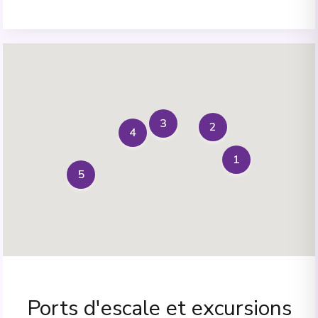
3
2
4
1
5
Ports d'escale et excursions