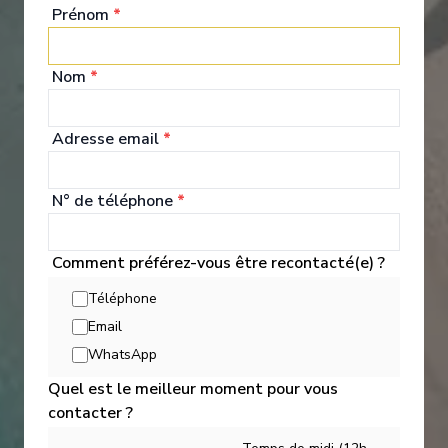
Prénom
*
World Owner's Suite
Ocea
Nom
*
Adresse email
*
N° de téléphone
*
Expériences à Bord
Comment préférez-vous être recontacté(e) ?
Téléphone
A luxurious boutique hotel at sea, the Azamara Journey is a mid-
Email
sized ship with a deck plan that’s intimate but never crowded,
WhatsApp
and offers everything modern voyagers are looking for—plus
some unexpected extras.
Quel est le meilleur moment pour vous
contacter ?