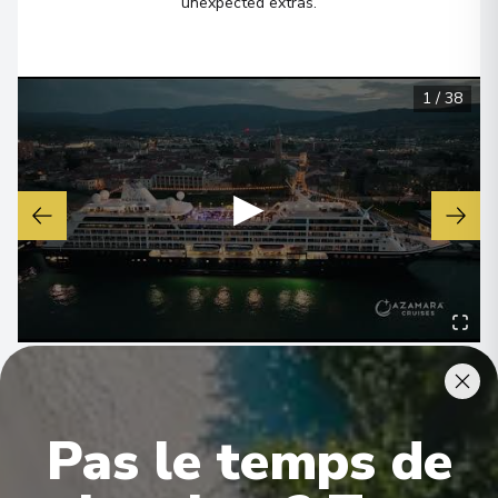
unexpected extras.
1
/
38
▶
Pas le temps de
Cabines & Hébergement