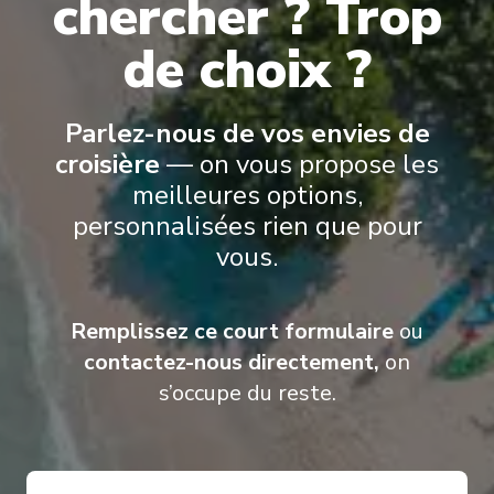
chercher ? Trop
de choix ?
Suites Azamara Cruises’ suites offer an elevated way to travel,
combining refined design, personalized service, and thoughtful
comfort
.
From the World Owner’s Suite to the Ocean Suites, Spa
Suites, and Continent Suites, each accommodation is designed to
Parlez-nous de vos envies de
feel inviting and well-appointed
.
croisière
— on vous propose les
meilleures options,
personnalisées rien que pour
vous.
Remplissez ce court formulaire
ou
contactez-nous directement,
on
s’occupe du reste.