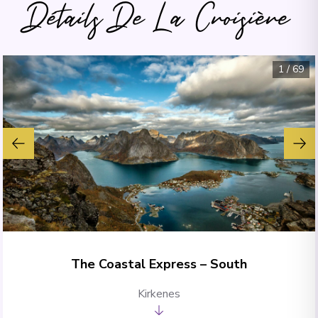
Détails De La Croisière
1
/
69
The Coastal Express – South
Kirkenes