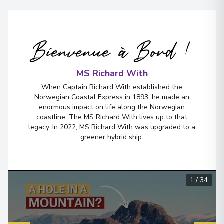
Arrivée
:
15/12/2027 01:20
15/12/2027 01:30
Bienvenue à Bord !
Kjøllefjord
6
Norway
Arrivée
:
15/12/2027 03:25
MS Richard With
15/12/2027 03:35
When Captain Richard With established the
Norwegian Coastal Express in 1893, he made an
enormous impact on life along the Norwegian
Honningsvåg
coastline. The MS Richard With lives up to that
7
Norway
legacy. In 2022, MS Richard With was upgraded to a
greener hybrid ship.
Arrivée
:
15/12/2027 05:45
15/12/2027 06:00
Voir plus de détails et informations
1
/
34
Havøysund
8
Norway
Arrivée
:
15/12/2027 08:00