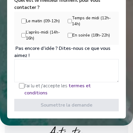
Norway
Quel est le meilleur moment pour vous
fellow guests, and a calm, comfortable atmosphere
contacter ?
make our ships feel like a floating home from home.
Arrivée
:
16/12/2027 18:30
16/12/2027 20:30
Temps de midi (12h-
Voir Tous les Divertissements
Le matin (09-12h)
14h)
Stamsund
L’après-midi (14h-
19
En soirée (18h-22h)
16h)
Norway
Arrivée
:
16/12/2027 22:15
Pas encore d’idée ? Dites-nous ce que vous
16/12/2027 22:30
aimez !
Bodø
20
Norway
Arrivée
J'ai lu et j'accepte les
:
17/12/2027 02:30
termes et
17/12/2027 03:30
conditions
Voir plus de détails et informations
Soumettre la demande
Ørnes
21
Norway
Arrivée
:
17/12/2027 06:25