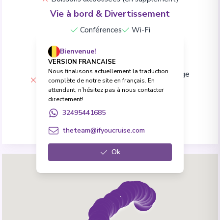
Vie à bord & Divertissement
Conférences
Wi-Fi
Assurances
Bienvenue!
Assurance voyage (à charge du client)
VERSION FRANCAISE
Nous finalisons actuellement la traduction
Assurance assistance/rapatriement (à charge
complète de notre site en français. En
du client)
attendant, n’hésitez pas à nous contacter
Excursions
directement!
32495441685
Excursions (en supplément)
theteam@ifyoucruise.com
Ok
5
8
7
6
4
9
3
2
10
11
1
12
13
15
14
16
17
18
19