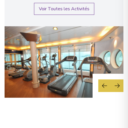
Måløy
31
Voir Toutes les Activités
Norway
Arrivée
:
19/12/2027 05:45
19/12/2027 06:00
Florø
32
Norway
Arrivée
:
19/12/2027 08:15
19/12/2027 08:30
Bergen
33
Norway
Arrivée
:
19/12/2027 14:45
Voir plus de détails et informations