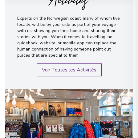
Activités
17/12/2027 06:35
Experts on the Norwegian coast, many of whom live
Nesna
locally, will be by your side as part of your voyage
22
with us, showing you their home and sharing their
Norway
stories with you. When it comes to travelling, no
Arrivée
:
17/12/2027 10:25
guidebook, website, or mobile app can replace the
17/12/2027 10:35
human connection of having someone point out
places that are special to them.
Sandnessjøen
23
Voir Toutes les Activités
Norway
Arrivée
:
17/12/2027 11:45
17/12/2027 12:15
Brønnøysund
24
Norway
Arrivée
:
17/12/2027 15:00
17/12/2027 17:25
Voir plus de détails et informations