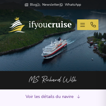
Blog
Newsletter
WhatsApp
If You Cruise
MS Richard With
Voir les détails du navire