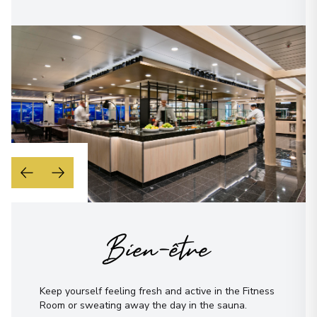
Molde
28
Norway
Arrivée
:
18/12/2027 21:15
18/12/2027 21:45
Voir plus de détails et informations
Ålesund
29
Norway
Arrivée
:
19/12/2027 00:30
19/12/2027 01:20
Voir plus de détails et informations
Torvik
Bien-être
30
Norway
Arrivée
:
19/12/2027 02:35
19/12/2027 02:45
Keep yourself feeling fresh and active in the Fitness
Room or sweating away the day in the sauna.