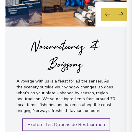
Rørvik
25
Norway
Arrivée
:
17/12/2027 21:00
17/12/2027 21:30
Nourritures &
Trondheim
26
Boissons
Norway
Arrivée
:
18/12/2027 06:30
18/12/2027 09:30
A voyage with us is a feast for all the senses. As
Voir plus de détails et informations
the scenery outside your window changes, so does
what’s on your plate – shaped by season, region
Kristiansund
and tradition. We source ingredients from around 70
27
local farms, fisheries and bakeries along the coast,
Norway
bringing Norway’s freshest flavours on board.
Arrivée
:
18/12/2027 16:30
18/12/2027 17:30
Explorer les Options de Restauration