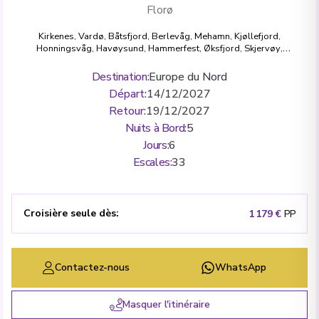
Florø
Kirkenes
,
Vardø
,
Båtsfjord
,
Berlevåg
,
Mehamn
,
Kjøllefjord
,
Honningsvåg
,
Havøysund
,
Hammerfest
,
Øksfjord
,
Skjervøy
,
Tromsø
,
Finnsnes
,
Harstad
,
Risøyhamn
,
Sortland, Vesteralen
Islands
,
Stokmarknes
,
Svolvær
,
Stamsund
,
Bodø
,
Ørnes
,
Nesna
,
Destination
:
Europe du Nord
Sandnessjøen
,
Brønnøysund
,
Rørvik
,
Trondheim
,
Kristiansund
,
Départ
:
14/12/2027
Molde
,
Ålesund
,
Torvik
,
Måløy
,
Florø
,
Bergen
Retour
:
19/12/2027
Nuits à Bord
:
5
Jours
:
6
Escales
:
33
Croisière seule dès
:
1 179 €
PP
Contactez-nous
WhatsApp
Masquer l'itinéraire