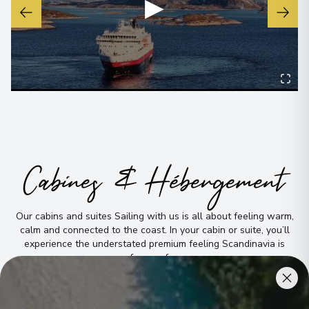
▶
15/12/2027 08:15
Hammerfest
9
Norway
Arrivée
:
15/12/2027 11:00
15/12/2027 12:45
Voir plus de détails et informations
Øksfjord
10
Cabines & Hébergement
Norway
Arrivée
:
15/12/2027 15:50
15/12/2027 16:05
Our cabins and suites Sailing with us is all about feeling warm,
calm and connected to the coast
.
In your cabin or suite, you’ll
Skjervøy
experience the understated premium feeling Scandinavia is
11
famous for
.
Norway
Arrivée
:
15/12/2027 19:30
15/12/2027 19:45