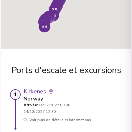
20
21
22
23
24
25
26
27
28
29
30
31
32
33
Ports d'escale et excursions
Kirkenes
1
Norway
Arrivée
:
14/12/2027 00:00
14/12/2027 12:30
Voir plus de détails et informations