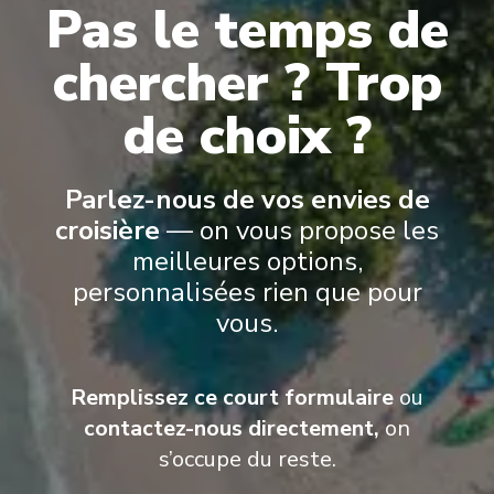
Pas le temps de
Tromsø
12
chercher ? Trop
Norway
Arrivée
:
15/12/2027 23:45
de choix ?
15/12/2027 01:30
Voir plus de détails et informations
Parlez-nous de vos envies de
Finnsnes
13
croisière
— on vous propose les
Norway
meilleures options,
Arrivée
:
16/12/2027 04:20
personnalisées rien que pour
16/12/2027 04:40
Expedition Suite | Two-bed suite on upper deck
vous.
Harstad
14
Norway
Remplissez ce court formulaire
ou
Arrivée
:
16/12/2027 08:00
contactez-nous directement,
on
16/12/2027 08:30
s’occupe du reste.