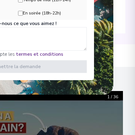
En soirée (18h-22h)
-
:20
21/11/2027 01:30
-nous ce que vous aimez !
-
:25
21/11/2027 03:35
cepte les
termes et conditions
es ponts
ettre la demande
-
:45
21/11/2027 06:00
 et informations
1
/
36
-
:00
21/11/2027 08:15