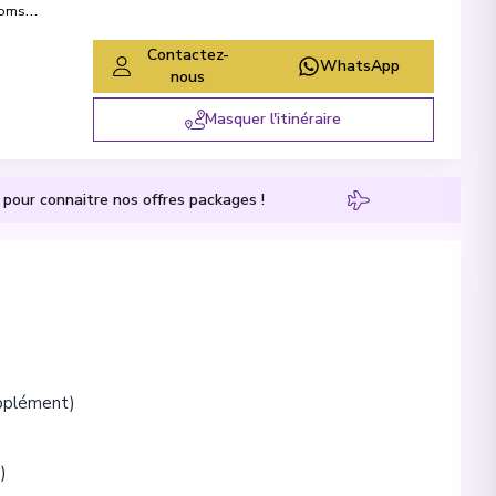
romsø
,
Contactez-
WhatsApp
nous
Masquer l'itinéraire
pour connaitre nos offres packages !
upplément)
)