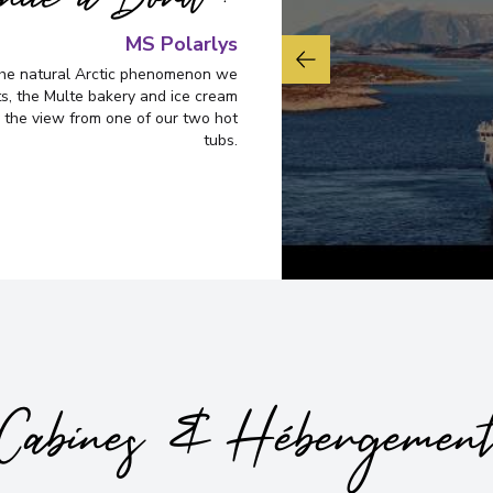
enue à Bord !
Hammerfest
9
MS Polarlys
Norway
Arrivée
:
21/11/2027 11
o the natural Arctic phenomenon we
ts, the Multe bakery and ice cream
Voir plus de détails
 the view from one of our two hot
tubs.
Øksfjord
10
Norway
Arrivée
:
21/11/2027 15
Skjervøy
11
Norway
Arrivée
:
21/11/2027 19
Cabines & Hébergemen
Tromsø
12
Norway
Arrivée
:
21/11/2027 23
Voir plus de détails