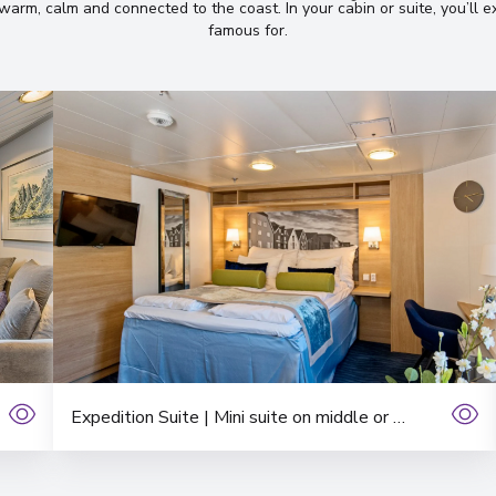
ng warm, calm and connected to the coast
.
In your cabin or suite, you’ll
famous for
.
Finnsnes
13
Norway
Arrivée
:
22/11/2027 04
Harstad
14
Norway
Arrivée
:
22/11/2027 08
Risøyhamn
15
Norway
Arrivée
:
22/11/2027 10
Expedition Suite | Mini suite on middle or upper deck
Sortland, Veste
16
Norway
Arrivée
:
22/11/2027 12