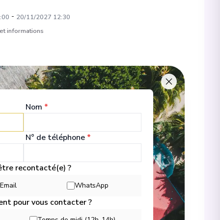
-
:00
20/11/2027 12:30
 et informations
-
:05
20/11/2027 17:00
Nom
*
-
:00
20/11/2027 20:30
N° de téléphone
*
tre recontacté(e) ?
Email
WhatsApp
-
:25
20/11/2027 22:35
ent pour vous contacter ?
Temps de midi (12h-14h)