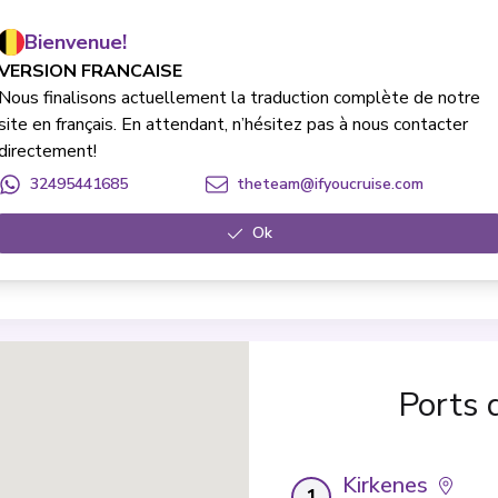
Boissons
Bienvenue!
ssons de base (eau, thé et café)
Boissons alcoolisées (en supp
VERSION FRANCAISE
Vie à bord & Divertissement
Nous finalisons actuellement la traduction complète de notre
Conférences
Wi-Fi
site en français. En attendant, n’hésitez pas à nous contacter
Assurances
directement!
32495441685
theteam@ifyoucruise.com
age (à charge du client)
Assurance assistance/rapatriement (à 
Excursions
Ok
Excursions (en supplément)
Ports 
Kirkenes
1