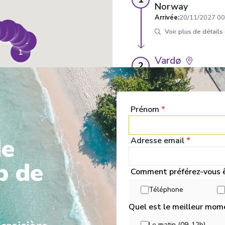
Norway
Arrivée
:
20/11/2027 00
5
6
Voir plus de détails
4
3
2
1
Vardø
2
Norway
Arrivée
:
20/11/2027 16
Prénom
*
Båtsfjord
3
Norway
de
Arrivée
:
20/11/2027 20
Adresse email
*
p de
Berlevåg
Comment préférez-vous ê
4
Norway
Téléphone
Arrivée
:
20/11/2027 22
Quel est le meilleur mom
Le matin (09-12h)