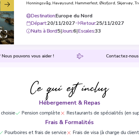
Honningsvåg
,
Havøysund
,
Hammerfest
,
Øksfjord
,
Skjervøy
,
T
Finnsnes
,
Harstad
,
Risøyhamn
,
Sortland, Vesteralen Islands
,
Stokmarknes
,
Svolvær
,
Stamsund
,
Bodø
,
Ørnes
,
Nesna
,
Destination
:
Europe du Nord
Sandnessjøen
,
Brønnøysund
,
Rørvik
,
Trondheim
,
Kristiansund
,
Départ
:
20/11/2027
Retour
:
25/11/2027
Molde
,
Ålesund
,
Torvik
,
Måløy
,
Florø
,
Bergen
Nuits à Bord
:
5
|
Jours
:
6
|
Escales
:
33
? Nous pouvons vous aider !
Contactez-nous 
Ce qui est inclus
Hébergement & Repas
 choisie
Pension complète
Restaurants de spécialités (en s
Frais & Formalités
Pourboires et frais de service
Frais de visa (à charge du client