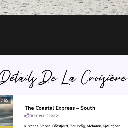
Détails De La Croisière
1
/
69
The Coastal Express – South
Kirkenes
Florø
Kirkenes
,
Vardø
,
Båtsfjord
,
Berlevåg
,
Mehamn
,
Kjøllefjord
,