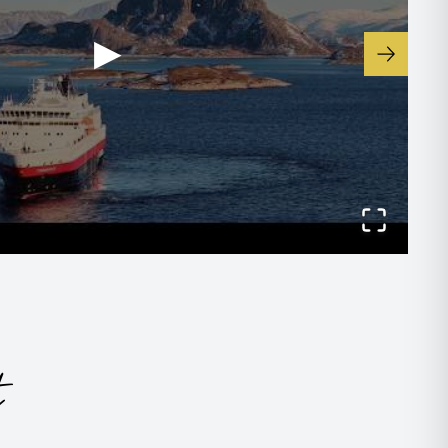
▶
-
:00
21/11/2027 12:45
 et informations
-
:50
21/11/2027 16:05
-
:30
21/11/2027 19:45
t
-
:45
21/11/2027 01:30
 et informations