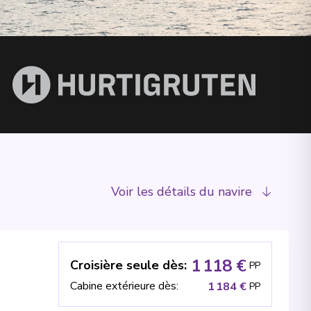
Voir les détails du navire
1 118 €
Croisière seule dès
:
PP
Cabine extérieure dès
:
1 184 €
PP