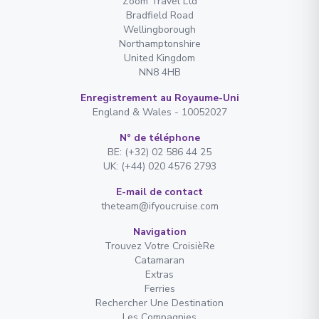
Zoom Travel Ltd
Bradfield Road
Wellingborough
Northamptonshire
United Kingdom
NN8 4HB
Enregistrement au Royaume-Uni
England & Wales - 10052027
N° de téléphone
BE: (+32) 02 586 44 25
UK: (+44) 020 4576 2793
E-mail de contact
theteam@ifyoucruise.com
Navigation
Trouvez Votre CroisièRe
Catamaran
Extras
Ferries
Rechercher Une Destination
Les Compagnies