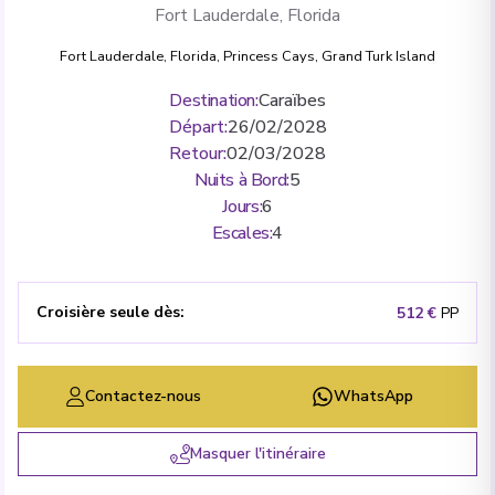
Fort Lauderdale, Florida
Fort Lauderdale, Florida
,
Princess Cays
,
Grand Turk Island
Destination
:
Caraïbes
Départ
:
26/02/2028
Retour
:
02/03/2028
Nuits à Bord
:
5
Jours
:
6
Escales
:
4
Croisière seule dès
:
512 €
PP
Contactez-nous
WhatsApp
Masquer l'itinéraire