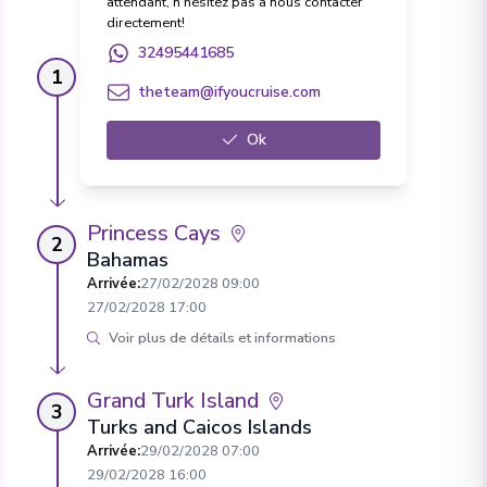
attendant, n’hésitez pas à nous contacter
directement!
32495441685
Fort Lauderdale, Florida
1
United States
theteam@ifyoucruise.com
Arrivée
:
26/02/2028 00:00
Ok
26/02/2028 15:00
Voir plus de détails et informations
Princess Cays
2
Bahamas
Arrivée
:
27/02/2028 09:00
27/02/2028 17:00
Voir plus de détails et informations
Grand Turk Island
3
Turks and Caicos Islands
Arrivée
:
29/02/2028 07:00
29/02/2028 16:00