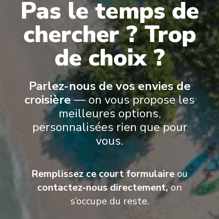
Pas le temps de
Sky Suite
Suit
chercher ? Trop
de choix ?
Parlez-nous de vos envies de
croisière
— on vous propose les
meilleures options,
Expériences à Bord
personnalisées rien que pour
vous.
An extraordinary new cruise experience. Enchanted Princess℠,
the fifth in line of our Royal-class ships, shares all of their
Remplissez ce court formulaire
ou
spectacular style and luxury, and introduces new attractions all
her own.
contactez-nous directement,
on
s’occupe du reste.