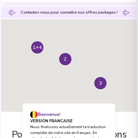
Contactez-nous pour connaitre nos offres packages !
1+4
2
3
Bienvenue!
VERSION FRANCAISE
Nous finalisons actuellement la traduction
Ports d'escale et excursions
complète de notre site en français. En