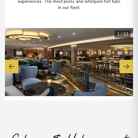
experiences. The most pools and whirlpool hot tubs
in our fleet.
1
/
53