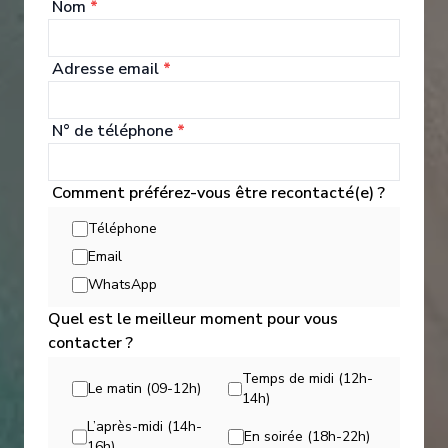
Boissons
Nom
*
Adresse email
*
Indulge your appetite whenever you wish on board
Princess®. Every hour, our chefs are busy baking,
grilling and sautéing great-tasting fare from scratch.
N° de téléphone
*
Princess offers unparalleled inclusive dining options
throughout the ship with a wide range of culinary
delights to suit any palate, from endless buffet
Comment préférez-vous être recontacté(e) ?
choice to gourmet pizza, frosty treats, decadent
desserts and much more.
Téléphone
Email
Explorer les Options de Restauration
WhatsApp
Quel est le meilleur moment pour vous
contacter ?
Temps de midi (12h-
Le matin (09-12h)
14h)
L’après-midi (14h-
En soirée (18h-22h)
16h)