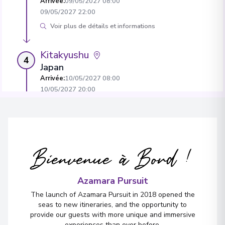
Arrivée
:
09/05/2027 08:00
09/05/2027 22:00
Voir plus de détails et informations
Kitakyushu
4
Japan
Arrivée
:
10/05/2027 08:00
10/05/2027 20:00
Nagasaki
5
Japan
Arrivée
:
11/05/2027 08:00
Bienvenue à Bord !
11/05/2027 17:00
Voir plus de détails et informations
Azamara Pursuit
The launch of Azamara Pursuit in 2018 opened the
Busan
6
seas to new itineraries, and the opportunity to
South Korea
provide our guests with more unique and immersive
Arrivée
:
12/05/2027 09:00
experiences than ever before.