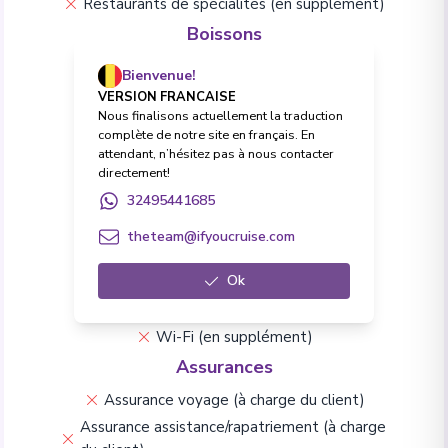
Restaurants de spécialités (en supplément)
Boissons
Forfait Boissons Premium en option
Bienvenue!
Toutes boissons (softs et alcool)
VERSION FRANCAISE
Nous finalisons actuellement la traduction
Excursions
complète de notre site en français. En
attendant, n’hésitez pas à nous contacter
Excursions à terre
directement!
Frais & Formalités
32495441685
Pourboires et frais de service
theteam@ifyoucruise.com
Frais de visa (à charge du client)
Vie à bord & Divertissement
Ok
Conférences
Animations à bord
Wi-Fi (en supplément)
Assurances
Assurance voyage (à charge du client)
Assurance assistance/rapatriement (à charge