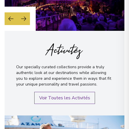
Arrivée
:
02/06/2027 08:00
02/06/2027 18:00
Voir plus de détails et informations
Whittier
19
United States
Activités
Arrivée
:
03/06/2027 06:00
03/06/2027 18:00
Voir plus de détails et informations
Our specially curated collections provide a truly
authentic look at our destinations while allowing
Valdez, Alaska
you to explore and experience them in ways that fit
20
United States
your unique personality and travel passions.
Arrivée
:
04/06/2027 07:30
04/06/2027 14:00
Voir Toutes les Activités
Cruising by Hubbard Glacier,
Alaska