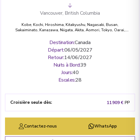
Vancouver, British Columbia
Kobe
,
Kochi
,
Hiroshima
,
Kitakyushu
,
Nagasaki
,
Busan
,
Sakaiminato
,
Kanazawa
,
Niigata
,
Akita
,
Aomori
,
Tokyo
,
Oarai
,
Sendai
,
Miyako, Iwate
,
Hakodate
,
Kodiak, Alaska
,
Seward, Alaska
,
Whittier
,
Valdez, Alaska
,
Haines, Alaska
,
Icy Strait Point
,
Sitka
Destination
:
Canada
Sound, Alaska
,
Ketchikan, Alaska
,
Klawock, Alaska
,
Nanaimo,
Départ
:
06/05/2027
British Columbia
,
Victoria, British Columbia
,
Vancouver, British
Columbia
Retour
:
14/06/2027
Nuits à Bord
:
39
Jours
:
40
Escales
:
28
Croisière seule dès
:
11 909 €
PP
Contactez-nous
WhatsApp