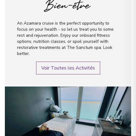
Bien-être
Nanaimo, British Columbia
26
Canada
An Azamara cruise is the perfect opportunity to
focus on your health - so let us treat you to some
Arrivée
:
12/06/2027 09:00
rest and rejuvenation. Enjoy our onboard fitness
12/06/2027 20:00
options, nutrition classes, or spoil yourself with
Voir plus de détails et informations
restorative treatments at The Sanctum spa. Look
better.
Victoria, British Columbia
27
Voir Toutes les Activités
Canada
Arrivée
:
13/06/2027 08:00
13/06/2027 23:00
Voir plus de détails et informations
Vancouver, British Columbia
28
Canada
Arrivée
:
14/06/2027 07:00
Voir plus de détails et informations