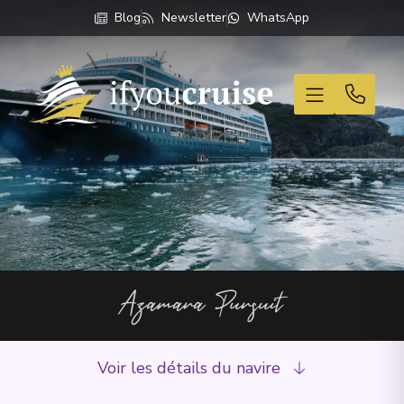
Blog
Newsletter
WhatsApp
If You Cruise
Azamara Pursuit
Voir les détails du navire