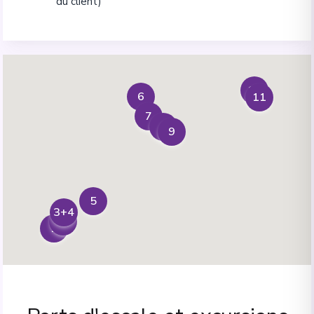
du client)
10
6
11
7
8
9
5
3+4
2
1