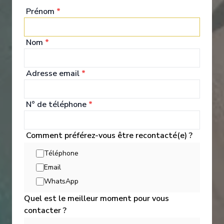
Prénom
*
World Owner's Suite
Ocea
Nom
*
Adresse email
*
N° de téléphone
*
Expériences à Bord
Comment préférez-vous être recontacté(e) ?
Téléphone
A luxurious boutique hotel at sea, the Azamara Journey is a mid-
Email
sized ship with a deck plan that’s intimate but never crowded,
WhatsApp
and offers everything modern voyagers are looking for—plus
some unexpected extras.
Quel est le meilleur moment pour vous
contacter ?