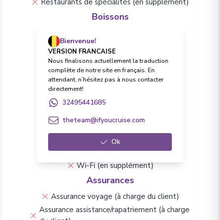
Restaurants de spécialités (en supplément)
Boissons
Forfait Boissons Premium en option
Bienvenue!
Toutes boissons (softs et alcool)
VERSION FRANCAISE
Excursions
Nous finalisons actuellement la traduction
complète de notre site en français. En
Excursions à terre
attendant, n’hésitez pas à nous contacter
directement!
Frais & Formalités
32495441685
Pourboires et frais de service
theteam@ifyoucruise.com
Frais de visa (à charge du client)
Vie à bord & Divertissement
Ok
Conférences
Animations à bord
Wi-Fi (en supplément)
Assurances
Assurance voyage (à charge du client)
Assurance assistance/rapatriement (à charge