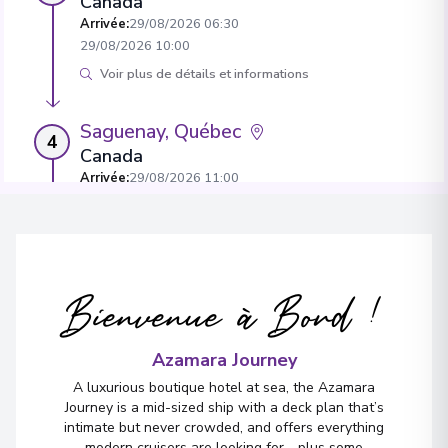
Canada
Arrivée
:
29/08/2026 06:30
29/08/2026 10:00
Voir plus de détails et informations
Saguenay, Québec
4
Canada
Arrivée
:
29/08/2026 11:00
29/08/2026 21:00
Voir plus de détails et informations
Havre-Saint-Pierre, Québec
Bienvenue à Bord !
5
Canada
Arrivée
:
31/08/2026 08:00
31/08/2026 18:00
Azamara Journey
Voir plus de détails et informations
A luxurious boutique hotel at sea, the Azamara
Journey is a mid-sized ship with a deck plan that’s
intimate but never crowded, and offers everything
Nuuk (Godthaab)
modern cruisers are looking for—plus some