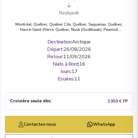
Reykjavík
Montréal, Québec
,
Quebec City, Québec
,
Saguenay, Québec
,
Havre-Saint-Pierre, Québec
,
Nuuk (Godthaab)
,
Paamiut
(Fredrikshaab)
,
Qaqortoq (Julianehaab)
,
Prince Christian Sound
,
Grundarfjørdur
,
Reykjavík
Destination
:
Arctique
Départ
:
26/08/2026
Retour
:
11/09/2026
Nuits à Bord
:
16
Jours
:
17
Escales
:
11
Croisière seule dès
:
3 959 €
PP
Contactez-nous
WhatsApp