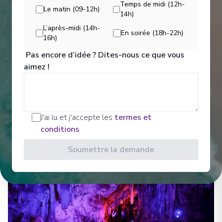
Temps de midi (12h-
Le matin (09-12h)
14h)
Divertissements
L’après-midi (14h-
En soirée (18h-22h)
16h)
Pas encore d’idée ? Dites-nous ce que vous
aimez !
Sit back and enjoy your evenings on a high note
with our onboard entertainment. From local cultural
shows to our playbill that features a variety of
amazing performances to keep you entertained
while onboard. Bars, Lounges Gathering Spots A
J'ai lu et j'accepte les
termes et
cozy nook to sip coffee.
conditions
Voir Tous les Divertissements
Soumettre la demande