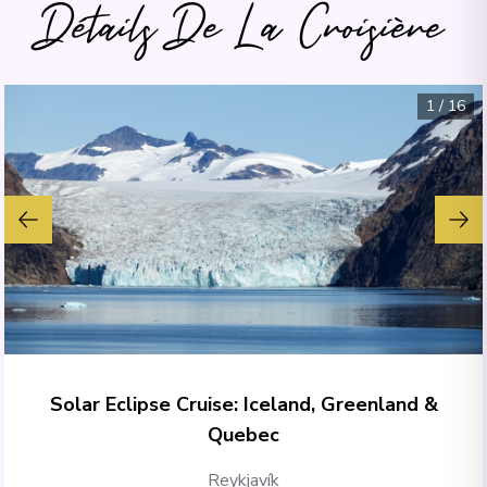
Détails De La Croisière
1
/
16
Solar Eclipse Cruise: Iceland, Greenland &
Quebec
Reykjavík