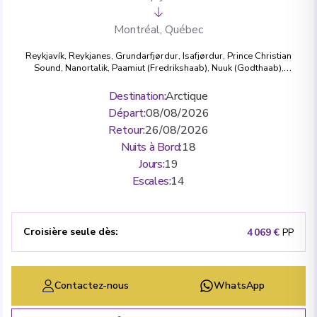
Montréal, Québec
Reykjavík
,
Reykjanes
,
Grundarfjørdur
,
Isafjørdur
,
Prince Christian
Sound
,
Nanortalik
,
Paamiut (Fredrikshaab)
,
Nuuk (Godthaab)
,
Saint-John's, Newfoundland and Labrador
,
Saint Pierre
,
Saguenay, Québec
,
Quebec City, Québec
,
Montréal, Québec
Destination
:
Arctique
Départ
:
08/08/2026
Retour
:
26/08/2026
Nuits à Bord
:
18
Jours
:
19
Escales
:
14
Croisière seule dès
:
4 069 €
PP
Contactez-nous
WhatsApp