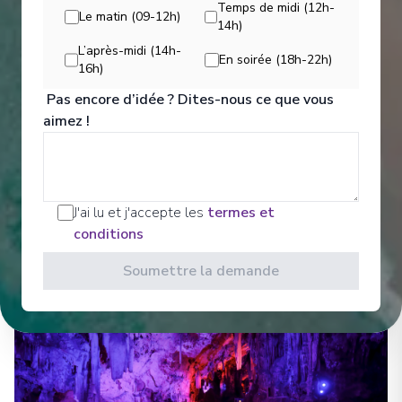
Temps de midi (12h-
Le matin (09-12h)
14h)
Divertissements
L’après-midi (14h-
En soirée (18h-22h)
16h)
Pas encore d’idée ? Dites-nous ce que vous
aimez !
Sit back and enjoy your evenings on a high note
with our onboard entertainment. From local cultural
shows to our playbill that features a variety of
amazing performances to keep you entertained
while onboard. Bars, Lounges Gathering Spots A
J'ai lu et j'accepte les
termes et
cozy nook to sip coffee.
conditions
Voir Tous les Divertissements
Soumettre la demande