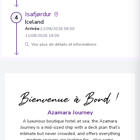
Isafjørdur
4
Iceland
Arrivée
:
11/08/2026 08:00
11/08/2026 18:00
Voir plus de détails et informations
Prince Christian Sound
5
Greenland
Arrivée
:
14/08/2026 13:00
14/08/2026 18:00
Bienvenue à Bord !
Voir plus de détails et informations
Nanortalik
Azamara Journey
6
Greenland
A luxurious boutique hotel at sea, the Azamara
Arrivée
:
15/08/2026 08:00
Journey is a mid-sized ship with a deck plan that’s
15/08/2026 19:00
intimate but never crowded, and offers everything
modern cruisers are looking for—plus some