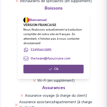
Restaurants de spécialités (en supplément)
Boissons
Forfait Boissons Premium en option
Bienvenue!
Toutes boissons (softs et alcool)
VERSION FRANCAISE
Excursions
Nous finalisons actuellement la traduction
complète de notre site en français. En
Excursions à terre
attendant, n’hésitez pas à nous contacter
directement!
Frais & Formalités
32495441685
Pourboires et frais de service
theteam@ifyoucruise.com
Frais de visa (à charge du client)
Vie à bord & Divertissement
Ok
Conférences
Animations à bord
Wi-Fi (en supplément)
Assurances
Assurance voyage (à charge du client)
Assurance assistance/rapatriement (à charge