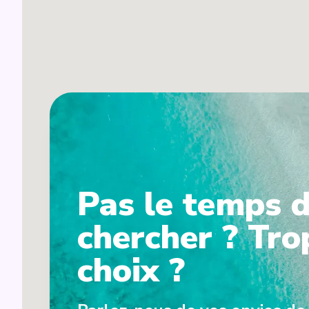
Pas le temps 
chercher ? Tro
choix ?
4
5
6