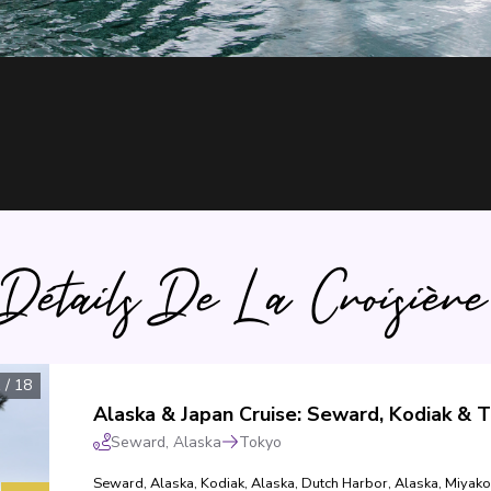
Détails De La Croisière
1
/
18
Seward, Alaska
Tokyo
Seward, Alaska
,
Kodiak, Alaska
,
Dutch Harbor, Alaska
,
Miyako