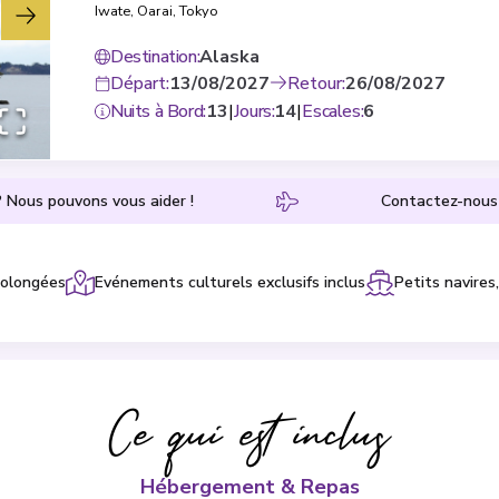
Iwate
,
Oarai
,
Tokyo
Destination
:
Alaska
Départ
:
13/08/2027
Retour
:
26/08/2027
Nuits à Bord
:
13
|
Jours
:
14
|
Escales
:
6
? Nous pouvons vous aider !
Contactez-nous 
rolongées
Evénements culturels exclusifs inclus
Petits navire
Ce qui est inclus
Hébergement & Repas