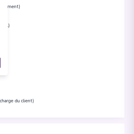
upplément)
cool)
)
charge du client)