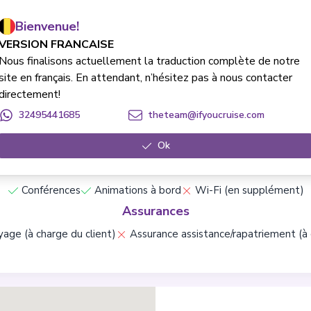
 choisie
Pension complète
Restaurants de spécialités (en s
Bienvenue!
Boissons
VERSION FRANCAISE
orfait Boissons Premium en option
Toutes boissons (softs et al
Nous finalisons actuellement la traduction complète de notre
site en français. En attendant, n’hésitez pas à nous contacter
Excursions
directement!
Excursions à terre
32495441685
theteam@ifyoucruise.com
Frais & Formalités
Ok
Pourboires et frais de service
Frais de visa (à charge du client
Vie à bord & Divertissement
Conférences
Animations à bord
Wi-Fi (en supplément)
Assurances
age (à charge du client)
Assurance assistance/rapatriement (à 