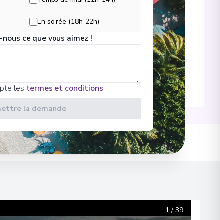
En soirée (18h-22h)
-nous ce que vous aimez !
-
:00
24/08/2027 17:00
cepte les
termes et conditions
-
:30
25/08/2027 18:00
ettre la demande
es ponts
:30
 et informations
1
/
39