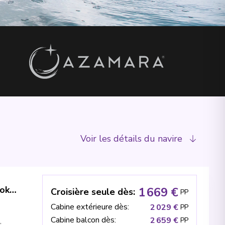
Voir les détails du navire
Alaska & Japan Cruise: Seward, Kodiak & Tokyo
1 669 €
Croisière seule dès
:
PP
Cabine extérieure dès
:
2 029 €
PP
Cabine balcon dès
:
2 659 €
PP
,