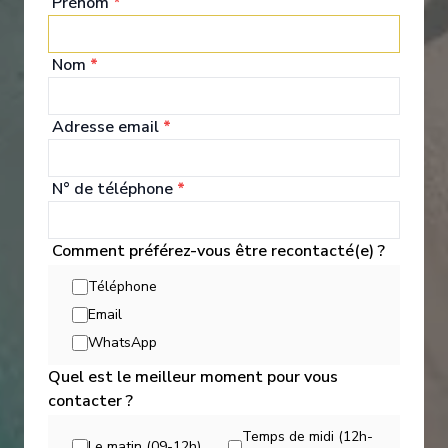
Prénom
*
World Owner's Suite
Ocea
Nom
*
Adresse email
*
N° de téléphone
*
Expériences à Bord
Comment préférez-vous être recontacté(e) ?
Téléphone
The launch of Azamara Pursuit in 2018 opened the seas to new
Email
itineraries, and the opportunity to provide our guests with more
WhatsApp
unique and immersive experiences than ever before.
Quel est le meilleur moment pour vous
contacter ?
Temps de midi (12h-
Le matin (09-12h)