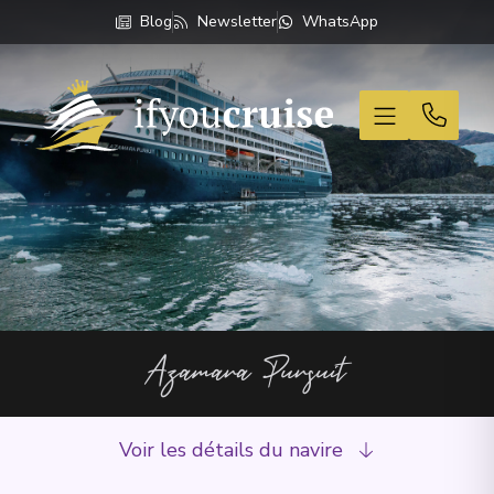
Blog
Newsletter
WhatsApp
If You Cruise
Azamara Pursuit
Voir les détails du navire