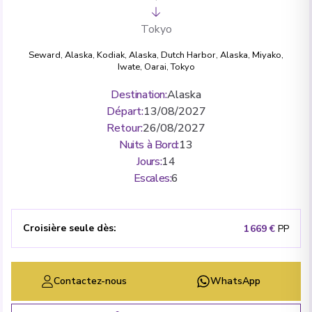
Tokyo
Seward, Alaska
,
Kodiak, Alaska
,
Dutch Harbor, Alaska
,
Miyako,
Iwate
,
Oarai
,
Tokyo
Destination
:
Alaska
Départ
:
13/08/2027
Retour
:
26/08/2027
Nuits à Bord
:
13
Jours
:
14
Escales
:
6
Croisière seule dès
:
1 669 €
PP
Contactez-nous
WhatsApp