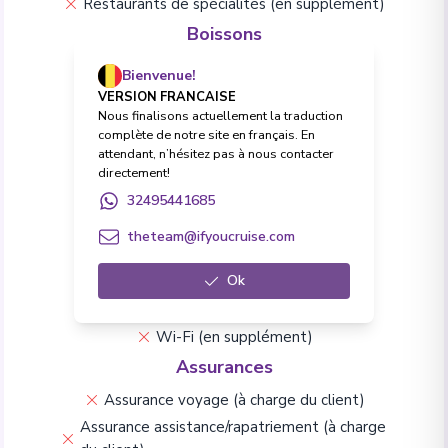
Restaurants de spécialités (en supplément)
Boissons
Forfait Boissons Premium en option
Bienvenue!
Toutes boissons (softs et alcool)
VERSION FRANCAISE
Nous finalisons actuellement la traduction
Excursions
complète de notre site en français. En
attendant, n’hésitez pas à nous contacter
Excursions à terre
directement!
Frais & Formalités
32495441685
Pourboires et frais de service
theteam@ifyoucruise.com
Frais de visa (à charge du client)
Vie à bord & Divertissement
Ok
Conférences
Animations à bord
Wi-Fi (en supplément)
Assurances
Assurance voyage (à charge du client)
Assurance assistance/rapatriement (à charge