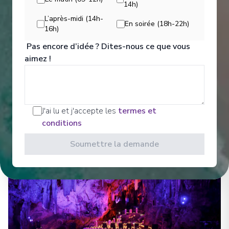
14h)
Divertissements
L’après-midi (14h-
En soirée (18h-22h)
16h)
Pas encore d’idée ? Dites-nous ce que vous
Sit back and enjoy your evenings on a high note
aimez !
with our onboard entertainment. From local cultural
shows to our playbill that features a variety of
amazing performances to keep you entertained
while onboard. Bars, Lounges Gathering Spots A
cozy nook to sip coffee.
J'ai lu et j'accepte les
termes et
conditions
Voir Tous les Divertissements
Soumettre la demande