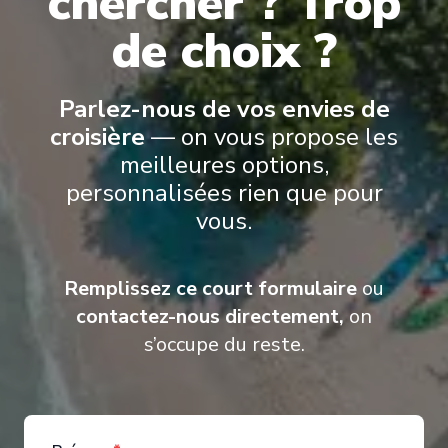
chercher ? Trop
de choix ?
Suites Azamara Cruises’ suites offer an elevated way to travel,
combining refined design, personalized service, and thoughtful
comfort
.
From the World Owner’s Suite to the Ocean Suites, Spa
Suites, and Continent Suites, each accommodation is designed to
Parlez-nous de vos envies de
feel inviting and well-appointed
.
croisière
— on vous propose les
meilleures options,
personnalisées rien que pour
vous.
Remplissez ce court formulaire
ou
contactez-nous directement,
on
s’occupe du reste.