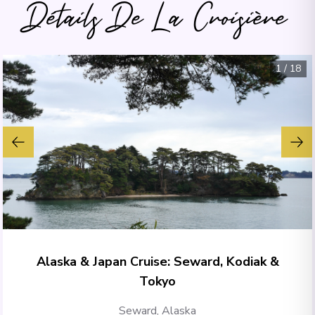
Détails De La Croisière
1
/
18
Alaska & Japan Cruise: Seward, Kodiak &
Tokyo
Seward, Alaska